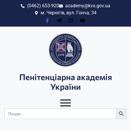
(0462) 653-920
academy@kvs.gov.ua
м. Чернігів, вул. Гонча, 34
Пенітенціарна академія
України
Search
Search
for: