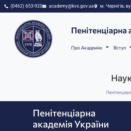
(0462) 653-920
academy@kvs.gov.ua
м. Чернігів, ву
Пенітенціарна 
Про Академію
Вступ
Нау
Пенітенціар
Пенітенціарна
академія України