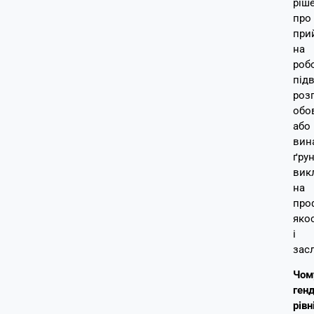
ріш
про
при
на
робо
під
роз
обов
або
вин
ґру
вик
на
про
яко
і
засл
Чом
ген
рівн