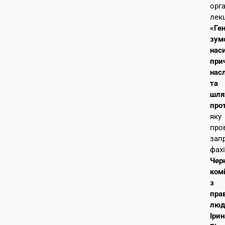
орг
лек
«Ге
зум
нас
при
нас
та
шля
прот
яку
про
зап
фах
Черн
ком
з
пра
люд
Ірин