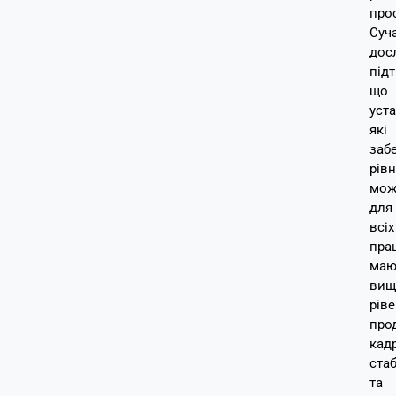
про
Суч
дос
під
що
уст
які
заб
рівн
мож
для
всіх
прац
маю
вищ
рів
про
кад
стаб
та