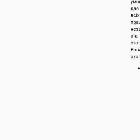
умо
для
всіх
пра
нез
від
стат
Вон
охо