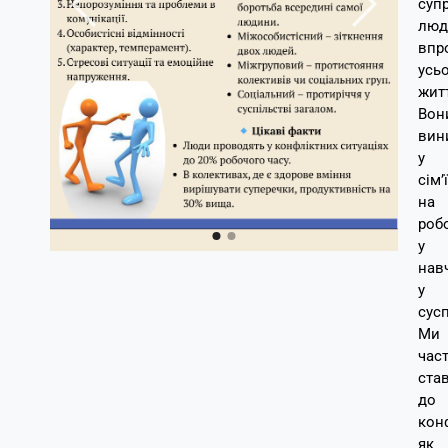
суп
люд
впр
усь
жит
Вон
вин
у
сім’ї
на
робо
у
навч
у
сусп
Ми
час
ста
до
кон
як