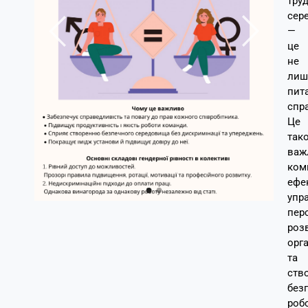
тру
сер
—
це
не
лиш
пит
спр
Це
так
важ
ком
ефе
упр
пер
роз
орга
та
ств
без
роб