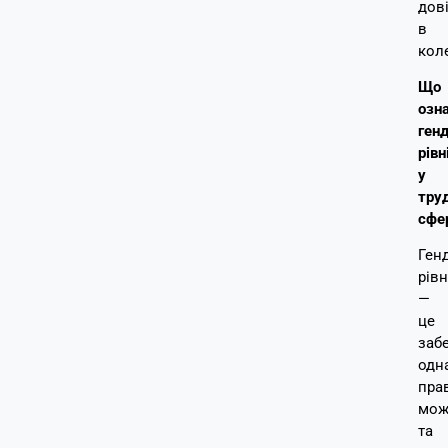
дов
в
кол
Що
озн
ген
рівн
у
тру
сфе
Ген
рівн
—
це
заб
одн
прав
мож
та