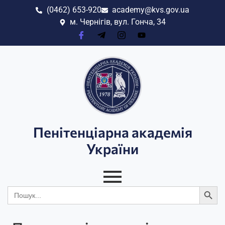
(0462) 653-920
academy@kvs.gov.ua
м. Чернігів, вул. Гонча, 34
Пенітенціарна академія
України
Search
Search
for: