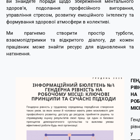
ви знайдете поради щодо збереження ментального
здоров’я, подолання професійного вигорання,
управління стресом, розвитку емоційного інтелекту та
формування здорової атмосфери в колективі.
Ми прагнемо створити простір турботи,
взаємопідтримки та відкритого діалогу, де кожен
працівник може знайти ресурс для відновлення та
натхнення.
ГЕН
РІВ
НА
РО
МІС
Ген
рівн
у