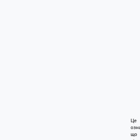
Це
озн
що