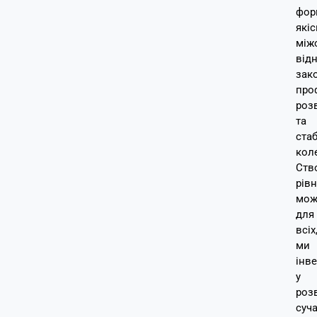
фор
якіс
між
від
зако
про
роз
та
стаб
кол
Ств
рівн
мож
для
всіх
ми
інв
у
роз
суча