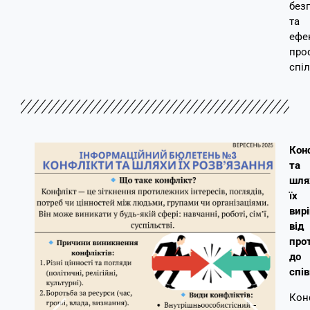
без
та
ефе
про
спі
Кон
та
шля
їх
вир
від
про
до
спів
Кон