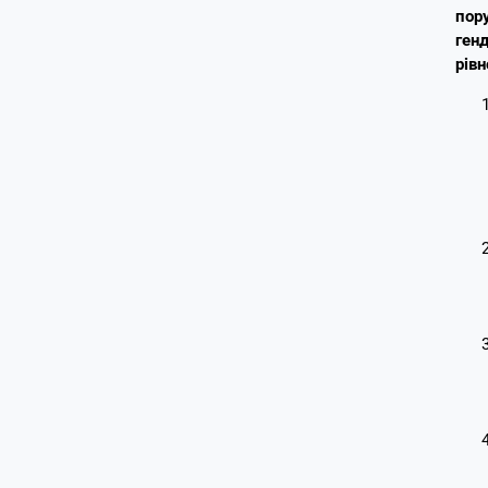
пор
генд
рівн