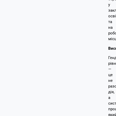
у
зак
осв
та
на
роб
місц
Вис
Ген
рівн
—
це
не
раз
дія,
а
сис
про
яки