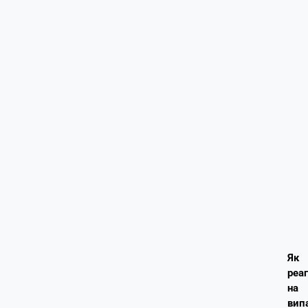
Як
реа
на
вип