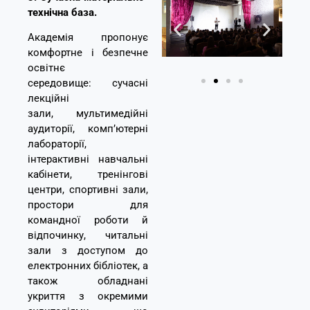
технічна база.
Академія пропонує
комфортне і безпечне
освітнє
середовище:
сучасні
лекційні
зали,
мультимедійні
а
у
диторії, комп’ютерні
лабораторії,
інтерактивні навчальні
кабінети,
тренінгові
центри,
спортивні зали,
простори для
командної роботи й
відпочинку, читальні
зали з доступом до
електронних бібліотек, а
також обладнані
укриття
з окремими