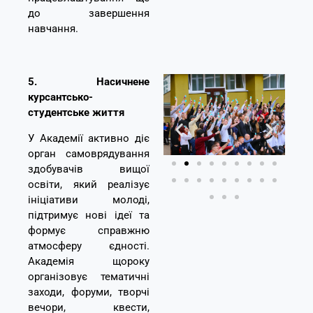
до завершення
навчання.
5. Насичнене
курсантсько-
студентське життя
У Академії активно діє
орган самоврядування
здобувачів вищої
освіти, який реалізує
ініціативи молоді,
підтримує нові ідеї та
формує справжню
атмосферу єдності.
Академія щороку
організовує тематичні
заходи, форуми, творчі
вечори, квести,