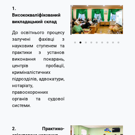
1.
Висококваліфікований
викладацький склад
До
освітнього
процесу
залучені фахівці з
науковим ступенем та
практики з установ
виконання покарань,
центрів пробації,
криміналістичних
підрозділів, адвокатури,
нотаріату
,
правоохоронних
органів
та судової
системи.
2. Практико-