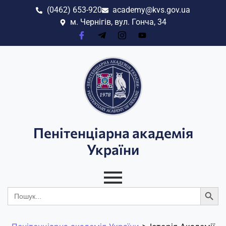
(0462) 653-920
academy@kvs.gov.ua
м. Чернігів, вул. Гонча, 34
Пенітенціарна академія
України
Search
Search
for: