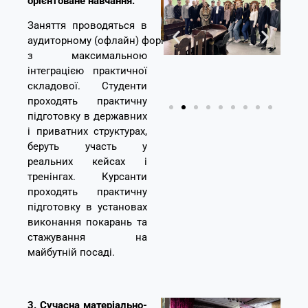
орієнтоване навчання.
Заняття проводяться в
аудиторному
(офлайн)
форматі
з максимальною
інтеграцією практичної
складової. Студенти
проходять
практичну
підготовку
в державних
і приватних структурах,
беруть участь у
реальних кейсах і
тренінгах.
Курсанти
проходять практичну
підготовку в установах
виконання покарань та
стажування на
майбутній посаді.
3. Сучасна матеріально-