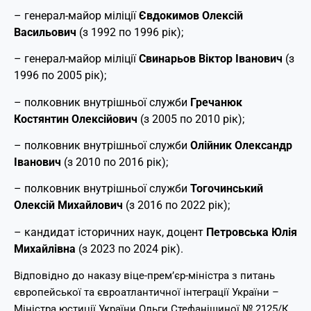
– генерал-майор міліції
Євдокимов Олексій
Васильович
(з 1992 по 1996 рік);
– генерал-майор міліції
Свинарьов Віктор Іванович
(з
1996 по 2005 рік);
– полковник внутрішньої служби
Гречанюк
Костянтин Олексійович
(з 2005 по 2010 рік);
– полковник внутрішньої служби
Олійник Олександр
Іванович
(з 2010 по 2016 рік);
– полковник внутрішньої служби
Тогочинський
Олексій Михайлович
(з 2016 по 2022 рік);
– кандидат історичних наук, доцент
Петровська Юлія
Михайлівна
(з 2023 по 2024 рік).
Відповідно до наказу віце-прем’єр-міністра з питань
європейської та євроатлантичної інтеграції України –
Міністра юстиції України Ольги Стефанішиної № 2125/К