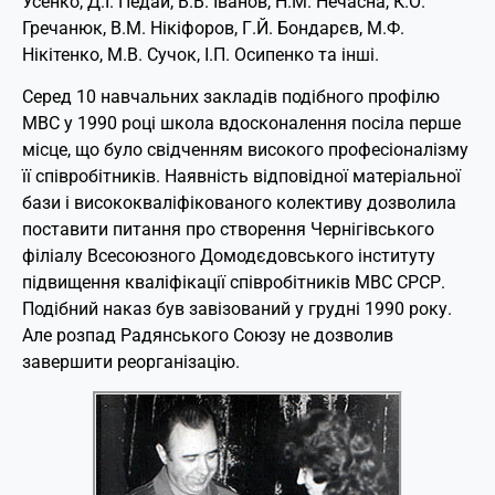
Усенко, Д.І. Педай, В.В. Іванов, Н.М. Нечасна, К.О.
Гречанюк, В.М. Нікіфоров, Г.Й. Бондарєв, М.Ф.
Нікітенко, М.В. Сучок, І.П. Осипенко та інші.
Серед 10 навчальних закладів подібного профілю
МВС у 1990 році школа вдосконалення посіла перше
місце, що було свідченням високого професіоналізму
її співробітників. Наявність відповідної матеріальної
бази і висококваліфікованого колективу дозволила
поставити питання про створення Чернігівського
філіалу Всесоюзного Домодєдовського інституту
підвищення кваліфікації співробітників МВС СРСР.
Подібний наказ був завізований у грудні 1990 року.
Але розпад Радянського Союзу не дозволив
завершити реорганізацію.