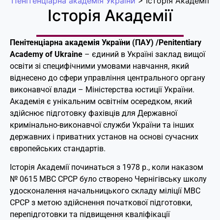
Пенітенціарна академія України
>
Історія Академії
Історія Академії
Пенітенціарна академія України (ПАУ) /Penitentiary
Academy of Ukraine
– єдиний в Україні заклад вищої
освіти зі специфічними умовами навчання, який
віднесено до сфери управління центрального органу
виконавчої влади – Міністерства юстиції України.
Академія є унікальним освітнім осередком, який
здійснює підготовку фахівців для Державної
кримінально-виконавчої служби України
та інших
державних і приватних установ
на основі сучасних
європейських стандартів.
Історія Академії починаться з 1978 р., коли наказом
№ 0615 МВС СРСР було створено Чернігівську школу
удосконалення начальницького складу міліції МВС
СРСР з метою здійснення початкової підготовки,
перепідготовки та підвищення кваліфікації