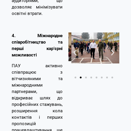
аудиторіями, що
дозволяє мінімізувати
освітні втрати
.
4. Міжнародне
співробітництво та
перші кар’єрні
можливості
ПАУ активно
співпрацює з
вітчизняними та
міжнародними
партнерами, що
відкриває шлях до
професійних стажувань,
розширення кола
контактів і перших
пропозицій
працевлаштування ще