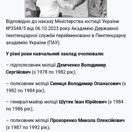
Відповідно до наказу Міністерства юстиції України
№3548/5 від 06.10.2023 року Академію Державної
пенітенціарної служби перейменовано в Пенітенціарну
академію України (ПАУ).
У різні роки навчальний заклад очолювали:
– підполковник міліції
Демченко Володимир
Сергійович
(з 1978 по 1982 рік);
– полковник міліції
Синиця Володимир Опанасович
(з
1982 по 1984 рік);
– генерал-майор міліції
Шутяк Іван Юрійович
(з 1984
по 1986 рік);
– полковник міліції
Прохоренко Микола Олексійович
(з 1987 по 1992 рік);