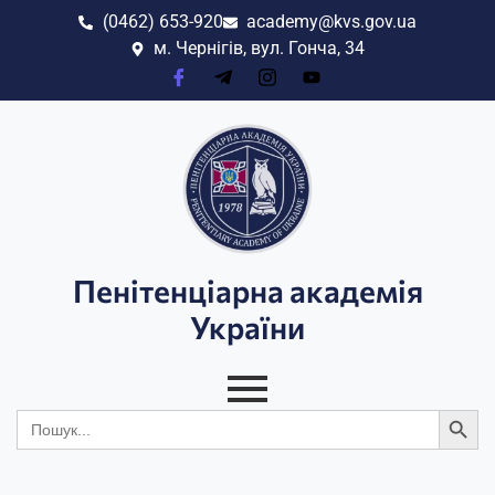
(0462) 653-920
academy@kvs.gov.ua
м. Чернігів, вул. Гонча, 34
Пенітенціарна академія
України
Search
Search
for: