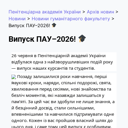
Пенітенціарна академія України
>
Архів новин
>
Новини
>
Новини гуманітарного факультету
>
Випуск ПАУ–2026!
Випуск ПАУ–2026!
26 червня в Пенітенціарній академії України 
відбулася одна з найзворушливіших подій року 
— випуск наших курсантів та студентів.
 Позаду залишилися роки навчання, перші 
наукові кроки, наряди, спільні подорожі, свята, 
хвилювання перед сесіями, нові знайомства та 
безліч моментів, які назавжди залишаться у 
пам’яті. За цей час ви здобули не лише знання, а 
й безцінний досвід, стали сильнішими, 
впевненішими та навчилися підтримувати одне 
одного. Кожен із вас пройшов власний шлях до 
цього дня, і саме тому цей випуск є особливим.