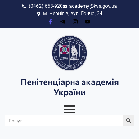
(0462) 653-920
academy@kvs.gov.ua
м. Чернігів, вул. Гонча, 34
Пенітенціарна академія
України
Search
Search
for: