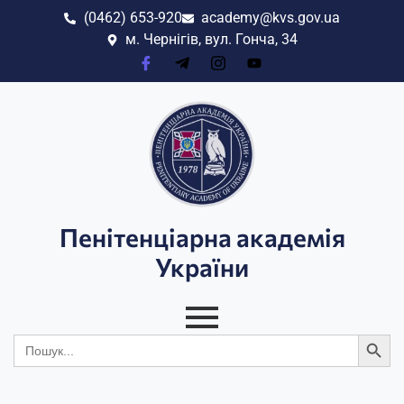
(0462) 653-920
academy@kvs.gov.ua
м. Чернігів, вул. Гонча, 34
Пенітенціарна академія
України
Search
Search
for: