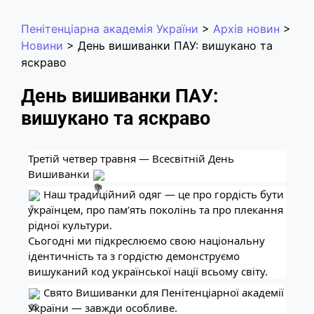
Пенітенціарна академія України
>
Архів новин
>
Новини
>
День вишиванки ПАУ: вишукано та
яскраво
День вишиванки ПАУ:
вишукано та яскраво
Третій четвер травня — Всесвітній День
Вишиванки
Наш традиційний одяг — це про гордість бути
українцем, про пам’ять поколінь та про плекання
рідної культури.
Сьогодні ми підкреслюємо свою національну
ідентичність та з гордістю демонструємо
вишуканий код української нації всьому світу.
Свято Вишиванки для Пенітенціарної академії
України — завжди особливе.