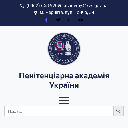
(0462) 653-920
academy@kvs.gov.ua
м. Чернігів, вул. Гонча, 34
Пенітенціарна академія
України
Search
Search
for: