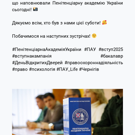
що наповнювали Пенітенціарну академію України
сьогодні!
Дякуємо всім, хто був з нами цієї суботи!
Побачимося на наступних зустрічах!
#ПенітенціарнаАкадеміяУкраїни #ПАУ #вступ2025
#вступнакампанія #бакалавр
#ДеньВідкритихДверей #правоохороннадіяльність
#право #психологія #ПАУ_Life
#Чернігів