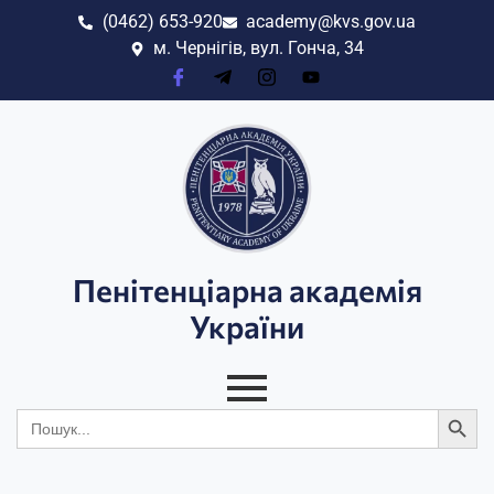
(0462) 653-920
academy@kvs.gov.ua
м. Чернігів, вул. Гонча, 34
Пенітенціарна академія
України
Search
Search
for: