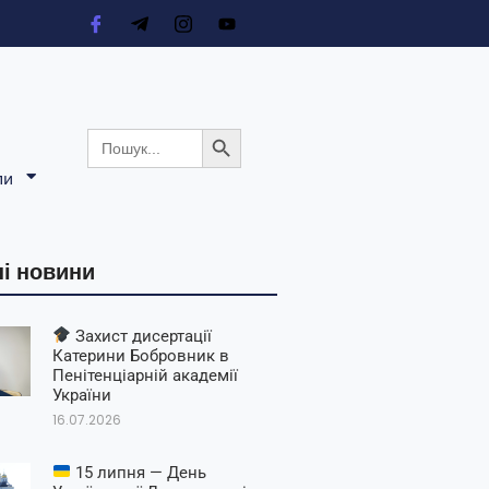
Search Button
Search
for:
ли
і новини
Захист дисертації
Катерини Бобровник в
Пенітенціарній академії
України
16.07.2026
15 липня — День