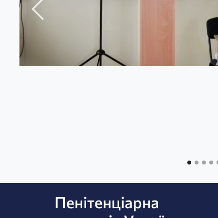
Пенітенціарна