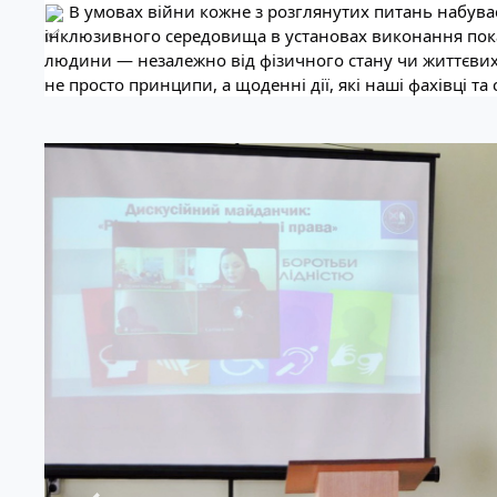
В умовах війни кожне з розглянутих питань набуває
інклюзивного середовища в установах виконання пока
людини — незалежно від фізичного стану чи життєвих о
не просто принципи, а щоденні дії, які наші фахівці т