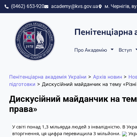
(0462) 653-920
academy@kvs.gov.ua
м. Чернігів, ву
Пенітенціарна 
Про Академію
Вступ
Пенітенціарна академія України
>
Архів новин
>
Но
підготовки
>
Дискусійний майданчик на тему «Різні
Дискусійний майданчик на тему
права»
У світі понад 1,3 мільярда людей з інвалідністю. В Ук
вторгнення, ця цифра перевищила 3 мільйони.
Укр