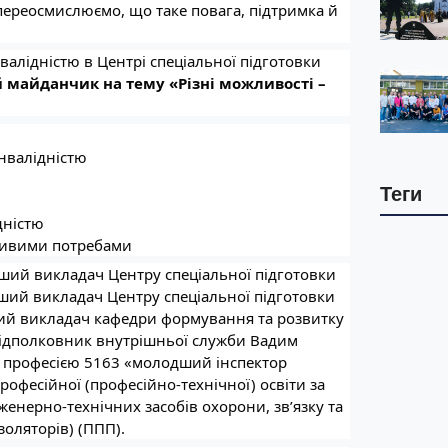
 переосмислюємо, що таке повага, підтримка й
алідністю в Центрі спеціальної підготовки
 майданчик на тему «Різні можливості –
інвалідністю
Теги
дністю
бливими потребами
рший викладач Центру спеціальної підготовки
ший викладач Центру спеціальної підготовки
ший викладач кафедри формування та розвитку
підполковник внутрішньої служби Вадим
за професією 5163 «молодший інспектор
професійної (професійно-технічної) освіти за
інженерно-технічних засобів охорони, зв’язку та
золяторів) (ППП).