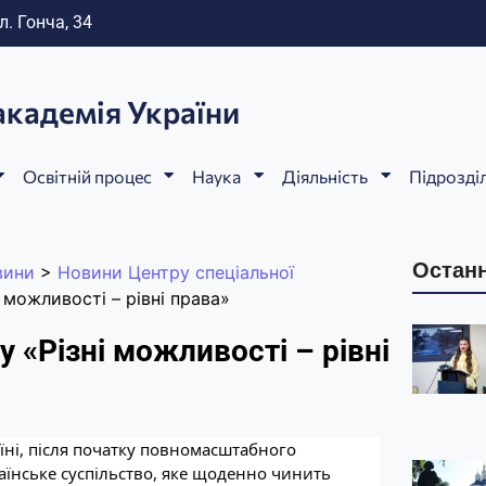
л. Гонча, 34
академія України
Освітній процес
Наука
Діяльність
Підрозді
Останн
вини
>
Новини Центру спеціальної
 можливості – рівні права»
 «Різні можливості – рівні
раїні, після початку повномасштабного
аїнське суспільство, яке щоденно чинить