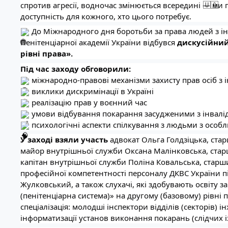
спротив агресії, водночас змінюється всередині — ми
доступність для кожного, хто цього потребує.
До Міжнародного дня боротьби за права людей з інв
Пенітенціарної академії України відбувся
дискусійний
рівні права».
Під час заходу обговорили:
міжнародно-правові механізми захисту прав осіб з 
виклики дискримінації в Україні
реалізацію прав у воєнний час
умови відбування покарання засудженими з інвалі
психологічні аспекти спілкування з людьми з осо
У заході взяли участь
адвокат Ольга Голдзіцька, ста
майор внутрішньої служби Оксана Малінковська, стар
капітан внутрішньої служби Поліна Ковальська, стар
професійної компетентності персоналу ДКВС України 
Жулковський, а також слухачі, які здобувають освіту 
(пенітенціарна система)» на другому (базовому) рівні 
спеціалізація: молодші інспектори відділів (секторів) 
інформатизації установ виконання покарань (слідчих і