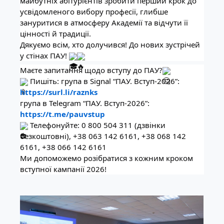
майбутніх абітурієнтів зробити перший крок до
усвідомленого вибору професії, глибше
зануритися в атмосферу Академії та відчути її
цінності й традиції.
Дякуємо всім, хто долучився! До нових зустрічей
у стінах ПАУ!
Маєте запитання щодо вступу до ПАУ?
Пишіть: група в Signal “ПАУ. Вступ-2026”:
https://surl.li/raznks
група в Telegram “ПАУ. Вступ-2026”:
https://t.me/pauvstup
Телефонуйте: 0 800 504 311 (дзвінки
безкоштовні), +38 063 142 6161, +38 068 142
6161, +38 066 142 6161
Ми допоможемо розібратися з кожним кроком
вступної кампанії 2026!