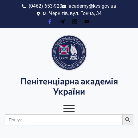
(0462) 653-920
academy@kvs.gov.ua
м. Чернігів, вул. Гонча, 34
Пенітенціарна академія
України
Search
Search
for: