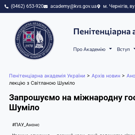
(0462) 653-920
academy@kvs.gov.ua
м. Чернігів, ву
Пенітенціарна 
Про Академію
Вступ
Пенітенціарна академія України
>
Архів новин
>
Ан
лекцію з Світланою Шуміло
Запрошуємо на міжнародну гос
Шуміло
#ПАУ_Анонс