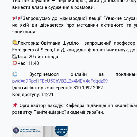
Уважне слухання — перший крок, який допомагає з’ясу
винести власне судження з розмови.
Запрошуємо до міжнародної лекції “Уважне слуха
на якій ви дізнаєтеся про методики активного та 
запитання.
Лекторка: Світлана Шуміло —запрошений професор Уні
Foreigners of Siena, Italy), кандидат філологічних наук, д
🗓
Дата: 20 листопада
Час: 11:40
Зустрінемося онлайн за поклик
pwd=aDRpeHFEeU5CbVB2L2x4MEV4aFdqdz09
Ідентифікатор конференції: 810 1992 2052
Код доступу: 112211
Організатор заходу: Кафедра підвищення кваліфікаці
розвитку Пенітенціарної академії України.