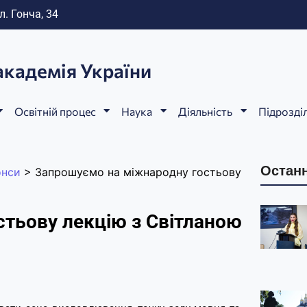
л. Гонча, 34
академія України
Освітній процес
Наука
Діяльність
Підрозді
Останн
онси
>
Запрошуємо на міжнародну гостьову
тьову лекцію з Світланою