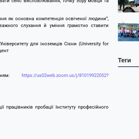
вати сенс висловлювання, точку зору мовця та
ння як основна компетенція освіченої людини”,
уважного слухання й уміння грамотно ставити
верситету для іноземців Сієни (University for
оцент
Теги
анням:
https://us02web.zoom.us/j/81019922052?
ї працівників пробації Інституту професійного