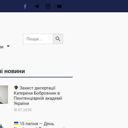
Search Button
Search
for:
ли
і новини
Захист дисертації
Катерини Бобровник в
Пенітенціарній академії
України
16.07.2026
15 липня — День