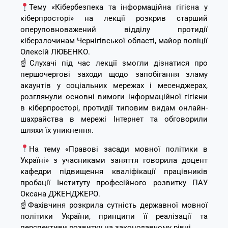
Тему «Кібербезпека та інформаційна гігієна у
кіберпросторі» на лекції розкрив старший
оперуповноважений відділу протидії
кіберзлочинам Чернігівської області, майор поліції
Олексій ЛЮБЕНКО.
☝️Слухачі під час лекції змогли дізнатися про
першочергові заходи щодо запобігання зламу
акаунтів у соціальних мережах і месенджерах,
розглянули основні вимоги інформаційної гігієни
в кіберпросторі, протидії типовим видам онлайн-
шахрайства в мережі Інтернет та обговорили
шляхи їх уникнення.
На тему «Правові засади мовної політики в
Україні» з учасниками заняття говорила доцент
кафедри підвищення кваліфікації працівників
пробації Інституту професійного розвитку ПАУ
Оксана ДЖЕНДЖЕРО.
☝️Фахівчиня розкрила сутність державної мовної
політики України, принципи її реалізації та
перспективи розвитку на законодавчому рівні.