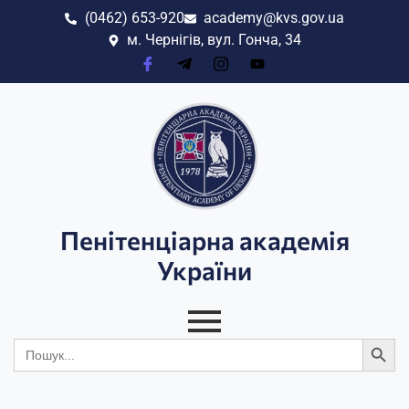
(0462) 653-920
academy@kvs.gov.ua
м. Чернігів, вул. Гонча, 34
Пенітенціарна академія
України
Search
Search
for: