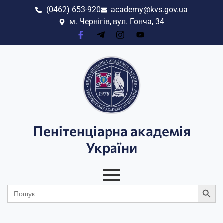
(0462) 653-920
academy@kvs.gov.ua
м. Чернігів, вул. Гонча, 34
Пенітенціарна академія
України
Search
Search
for: