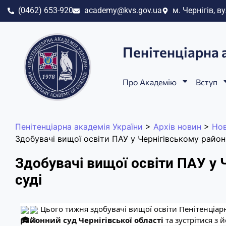
(0462) 653-920
academy@kvs.gov.ua
м. Чернігів, ву
Пенітенціарна 
Про Академію
Вступ
Пенітенціарна академія України
>
Архів новин
>
Но
Здобувачі вищої освіти ПАУ у Чернігівському район
Здобувачі вищої освіти ПАУ у
суді
Цього тижня здобувачі вищої освіти Пенітенціарн
районний суд Чернігівської області
та зустрітися з 