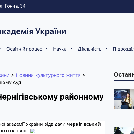
л. Гонча, 34
академія України
Освітній процес
Наука
Діяльність
Підрозді
Останн
вини
>
Новини культурного життя
>
ному суді
 Чернігівському районному
ої академії України відвідали
Чернігівський
його головою!