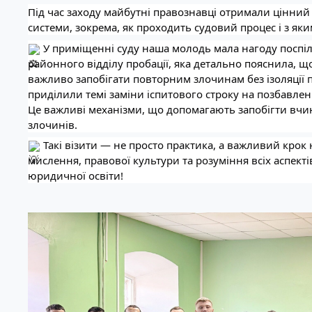
Під час заходу майбутні правознавці отримали цінний 
системи, зокрема, як проходить судовий процес і з я
У приміщенні суду наша молодь мала нагоду поспіл
районного відділу пробації, яка детально пояснила, що
важливо запобігати повторним злочинам без ізоляції п
приділили темі заміни іспитового строку на позбавлен
Це важливі механізми, що допомагають запобігти в
злочинів.
Такі візити — не просто практика, а важливий кро
мислення, правової культури та розуміння всіх аспект
юридичної освіти!