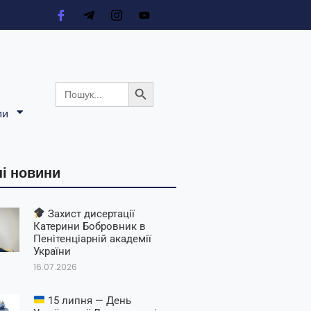
Search Button
Search
for:
ли
і новини
Захист дисертації
Катерини Бобровник в
Пенітенціарній академії
України
16.07.2026
15 липня — День