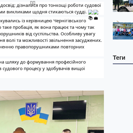
досвід: дізналися про тонкощі роботи судової
кими викликами щодня стикаються судді.
кувались із керівницею Чернігівського
 таке пробація, як вона працює та чому так
орушників від суспільства. Особливу увагу
ня волі та можливості звільнення засуджених.
чиненню правопорушниками повторних
Теги
к на шляху до формування професійного
ів судового процесу у здобувачів вищої