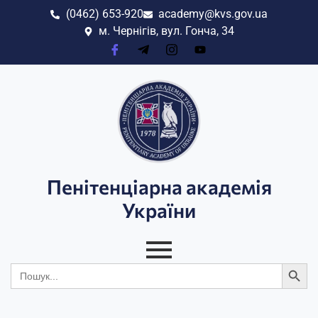
(0462) 653-920
academy@kvs.gov.ua
м. Чернігів, вул. Гонча, 34
Пенітенціарна академія
України
Search
Search
for: