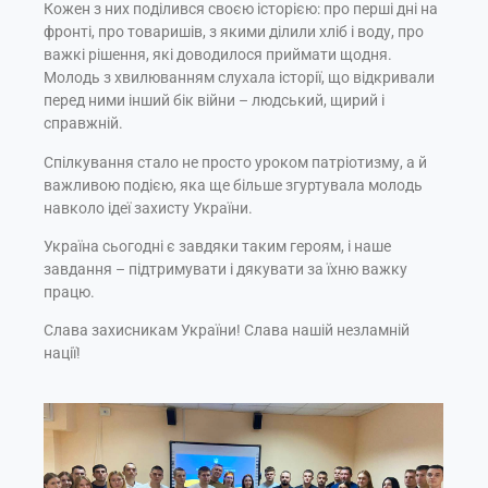
Кожен з них поділився своєю історією: про перші дні на
фронті, про товаришів, з якими ділили хліб і воду, про
важкі рішення, які доводилося приймати щодня.
Молодь з хвилюванням слухала історії, що відкривали
перед ними інший бік війни – людський, щирий і
справжній.
Спілкування стало не просто уроком патріотизму, а й
важливою подією, яка ще більше згуртувала молодь
навколо ідеї захисту України.
Україна сьогодні є завдяки таким героям, і наше
завдання – підтримувати і дякувати за їхню важку
працю.
Слава захисникам України! Слава нашій незламній
нації!