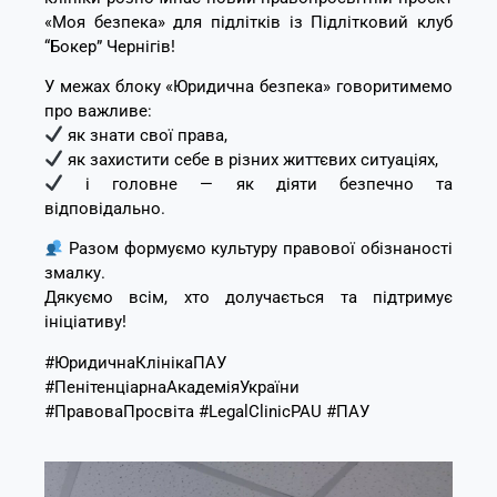
«Моя безпека» для підлітків із Підлітковий клуб
“Бокер” Чернігів!
У межах блоку «Юридична безпека» говоритимемо
про важливе:
як знати свої права,
як захистити себе в різних життєвих ситуаціях,
і головне — як діяти безпечно та
відповідально.
Разом формуємо культуру правової обізнаності
змалку.
Дякуємо всім, хто долучається та підтримує
ініціативу!
#ЮридичнаКлінікаПАУ
#ПенітенціарнаАкадеміяУкраїни
#ПравоваПросвіта #LegalClinicPAU #ПАУ