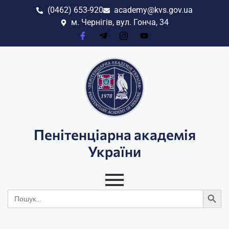
(0462) 653-920
academy@kvs.gov.ua
м. Чернігів, вул. Гонча, 34
Пенітенціарна академія
України
Search
Search
for: