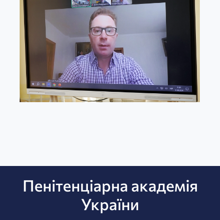
Пенітенціарна академія
України