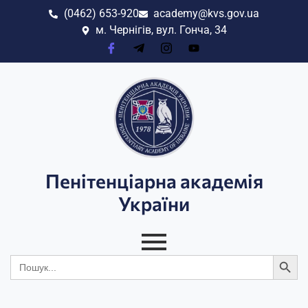
(0462) 653-920
academy@kvs.gov.ua
м. Чернігів, вул. Гонча, 34
Пенітенціарна академія
України
Search
Search
for: