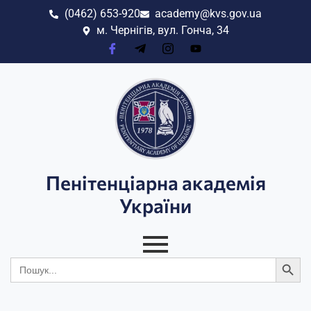
(0462) 653-920
academy@kvs.gov.ua
м. Чернігів, вул. Гонча, 34
Пенітенціарна академія
України
Search
Search
for: