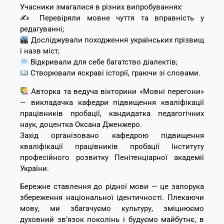
Учасники змагалися в різних випробуваннях:
✍️ Перевіряли мовне чуття та вправність у
редагуванні;
Досліджували походження українських прізвищ
і назв міст;
Відкривали для себе багатство діалектів;
Створювали яскраві історії, граючи зі словами.
Авторка та ведуча вікторини «Мовні перегони»
— викладачка кафедри підвищення кваліфікації
працівників пробації, кандидатка педагогічних
наук, доцентка Оксана Дженжеро.
Захід організовано кафедрою підвищення
кваліфікації працівників пробації Інституту
професійного розвитку Пенітенціарної академії
України.
Бережне ставлення до рідної мови — це запорука
збереження національної ідентичності. Плекаючи
мову, ми збагачуємо культуру, зміцнюємо
духовний зв’язок поколінь і будуємо майбутнє, в