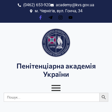
(0462) 653-920
academy@kvs.gov.ua
м. Чернігів, вул. Гонча, 34
Пенітенціарна академія
України
Search
Search
for: