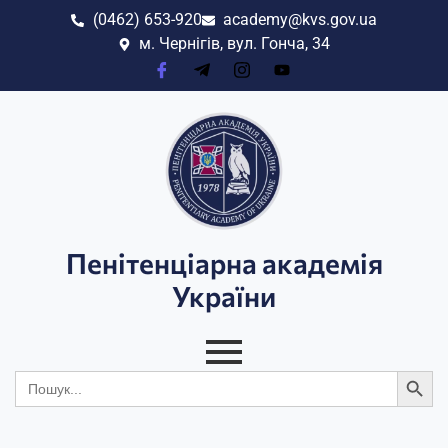
(0462) 653-920
academy@kvs.gov.ua
м. Чернігів, вул. Гонча, 34
Пенітенціарна академія
України
Search
Search
for: