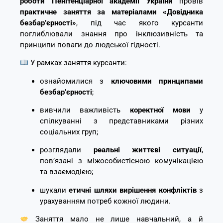
роботи Пенітенціарної академії України
провів
практичне заняття за матеріалами «Довідника
безбар’єрності»
, під час якого курсанти
поглиблювали знання про інклюзивність та
принципи поваги до людської гідності.
У рамках заняття курсанти:
ознайомилися з
ключовими принципами
безбар’єрності
;
вивчили важливість
коректної мови
у
спілкуванні з представниками різних
соціальних груп;
розглядали
реальні життєві ситуації
,
пов’язані з міжособистісною комунікацією
та взаємодією;
шукали
етичні шляхи вирішення конфліктів
з
урахуванням потреб кожної людини.
Заняття мало не лише навчальний, а й