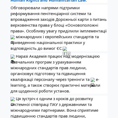
Обговорювали напрями підтримки
реформування пенітенціарної системи та
впровадження заходів Дорожньої карти з питань
верховенства права у блоці «Основоположні
права». Особливу увагу приділили імплементації
міжнародних і європейських стандартів та
приведенню національної практики у
відповідність до вимог ЄС.
Наразі Академія працює над модернізацією
навчальних програм з урахуванням
міжнародних стандартів прав людини,
організовує підготовку та підвищення
кваліфікації персоналу через тренінги та
e-
learning, а також створює практичні матеріали
для щоденної роботи установ.
Ця зустріч є одним з кроків до розвитку
системної співпраці ПАУ з державними та
міжнародними партнерами. Вона сприятиме
підвищенню стандартів прав людини,