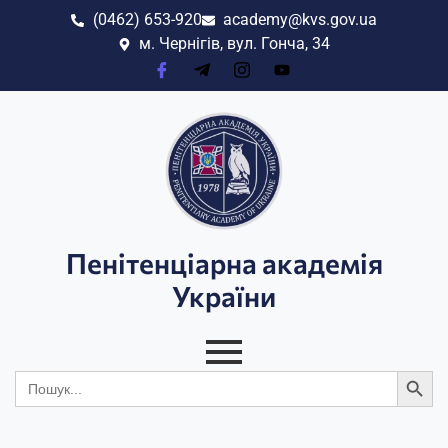
(0462) 653-920
academy@kvs.gov.ua
м. Чернігів, вул. Гонча, 34
Пенітенціарна академія
України
Search
Search
for: