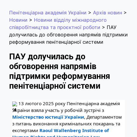
Пенітенціарна академія України
>
Архів новин
>
Новини
>
Новини відділу міжнародного
співробітництва та проєктної роботи
>
ПАУ
долучилась до обговорення напрямів підтримки
реформування пенітенціарної системи
ПАУ долучилась до
обговорення напрямів
підтримки реформування
пенітенціарної системи
13 лютого 2025 року Пенітенціарна академія
України взяла участь у робочій зустрічі з
Міністерство юстиції України
, Департаментом
з питань виконання кримінальних покарань та
експертами
Raoul Wallenberg Institute of
Human Rights and Humanitarian Law
.