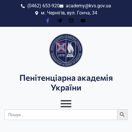
(0462) 653-920
academy@kvs.gov.ua
м. Чернігів, вул. Гонча, 34
Пенітенціарна академія
України
Search
Search
for: