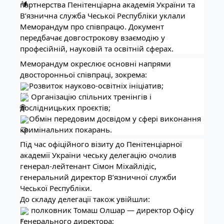
партнерства Пенітенціарна академія України та
В’язнична служба Чеської Республіки уклали
Меморандум про співпрацю. Документ
передбачає довгострокову взаємодію у
професійній, науковій та освітній сферах.
Меморандум окреслює основні напрями
двосторонньої співпраці, зокрема:
Розвиток науково-освітніх ініціатив;
Організацію спільних тренінгів і
дослідницьких проєктів;
Обмін передовим досвідом у сфері виконання
кримінальних покарань.
Під час офіційного візиту до Пенітенціарної
академії України чеську делегацію очолив
генерал-лейтенант Сімон Міхайлідіс,
генеральний директор В’язничної служби
Чеської Республіки.
До складу делегації також увійшли:
полковник Томаш Олшар — директор Офісу
Генерального директора;