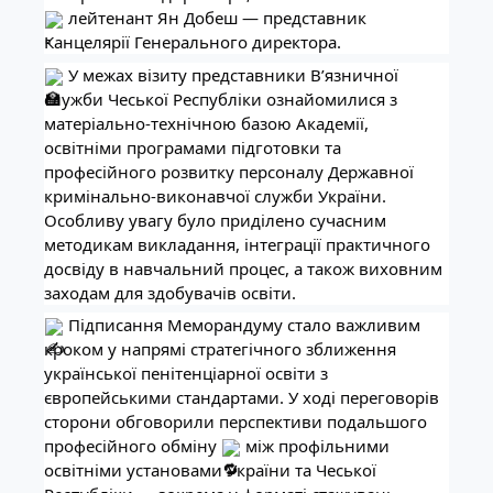
лейтенант Ян Добеш — представник
Канцелярії Генерального директора.
У межах візиту представники В’язничної
служби Чеської Республіки ознайомилися з
матеріально-технічною базою Академії,
освітніми програмами підготовки та
професійного розвитку персоналу Державної
кримінально-виконавчої служби України.
Особливу увагу було приділено сучасним
методикам викладання, інтеграції практичного
досвіду в навчальний процес, а також виховним
заходам для здобувачів освіти.
Підписання Меморандуму стало важливим
кроком у напрямі стратегічного зближення
української пенітенціарної освіти з
європейськими стандартами. У ході переговорів
сторони обговорили перспективи подальшого
професійного обміну
між профільними
освітніми установами України та Чеської