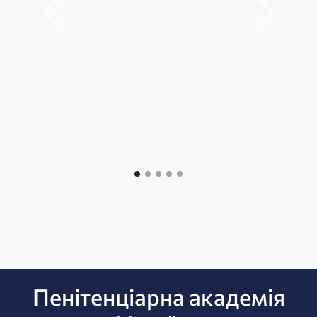
Пенітенціарна академія