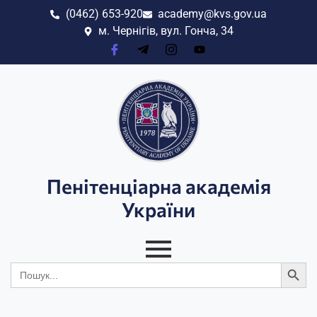
(0462) 653-920
academy@kvs.gov.ua
м. Чернігів, вул. Гонча, 34
Пенітенціарна академія
України
Search
Search
for: