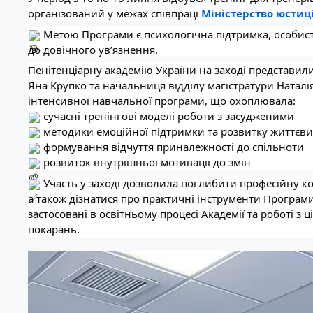
організований у межах співпраці
Міністерство юстиці
Метою Програми є психологічна підтримка, особистіс
до довічного ув’язнення.
Пенітенціарну академію України на заході представили
Яна Крупко та начальниця відділу магістратури Натал
інтенсивної навчальної програми, що охоплювала:
сучасні тренінгові моделі роботи з засудженими
методики емоційної підтримки та розвитку життєв
формування відчуття приналежності до спільноти
розвиток внутрішньої мотивації до змін
Участь у заході дозволила поглибити професійну ком
а також дізнатися про практичні інструменти Програми
застосовані в освітньому процесі Академії та роботі 
покарань.