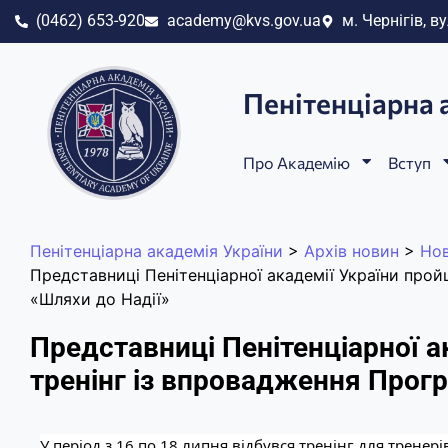
(0462) 653-920
academy@kvs.gov.ua
м. Чернігів, ву
Пенітенціарна 
Про Академію
Вступ
Пенітенціарна академія України
>
Архів новин
>
Но
Представниці Пенітенціарної академії України про
«Шляхи до Надії»
Представниці Пенітенціарної а
тренінг із впровадження Прог
У період з 16 по 18 липня відбувся тренінг для трене