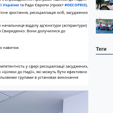
ї України
та Ради Європи (проєкт
#DECOPRIS
).
не зростання, ресоціалізація осіб, засуджених
 начальниця відділу ад’юнктури (аспірантури)
ія Свириденко. Вони долучилися до
их навичок
Теги
петентність у сфері ресоціалізації засуджених,
 «Шляхи до Надії», які можуть бути ефективно
з цільовими групами в установах виконання