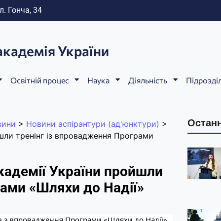
л. Гонча, 34
академія України
Освітній процес
Наука
Діяльність
Підрозді
Останн
вини
>
Новини аспірантури (ад'юнктури)
>
йшли тренінг із впровадження Програми
кадемії України пройшли
рами «Шляхи до Надії»
рів з впровадження Програми «Шляхи до Надії»,