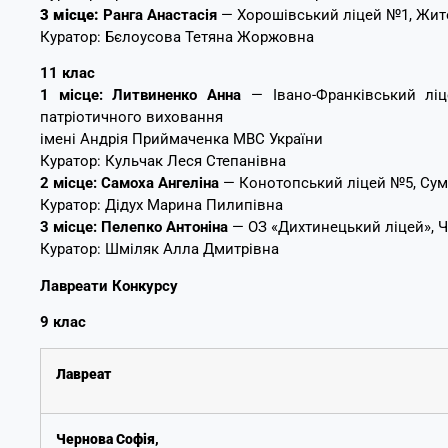
3 місце:
Ранга Анастасія
— Хорошівський ліцей №1, Жит
Куратор: Бєлоусова Тетяна Жоржовна
11 клас
1 місце:
Литвиненко Анна
— Івано-Франківський ліц
патріотичного виховання
імені Андрія Приймаченка МВС України
Куратор: Кульчак Леся Степанівна
2 місце:
Самоха Ангеліна
— Конотопський ліцей №5, Сум
Куратор: Дідух Марина Пилипівна
3 місце:
Пелепко Антоніна
— ОЗ «Дихтинецький ліцей», Ч
Куратор: Шміляк Алла Дмитрівна
Лавреати Конкурсу
9 клас
Лавреат
Чернова Софія
,