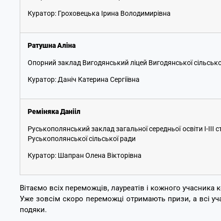
Куратор: Гроховецька Ірина Володимирівна
Ратушна Аліна
Опорний заклад Вигодянський ліцей Вигодянської сільсько
Куратор: Даніч Катерина Сергіївна
Реміняка Данііл
Руськополянський заклад загальної середньої освіти І-ІІІ 
Руськополянської сільської ради
Куратор: Шапран Олена Вікторівна
Вітаємо всіх переможців, лауреатів і кожного учасника к
Уже зовсім скоро переможці отримають призи, а всі уч
подяки.