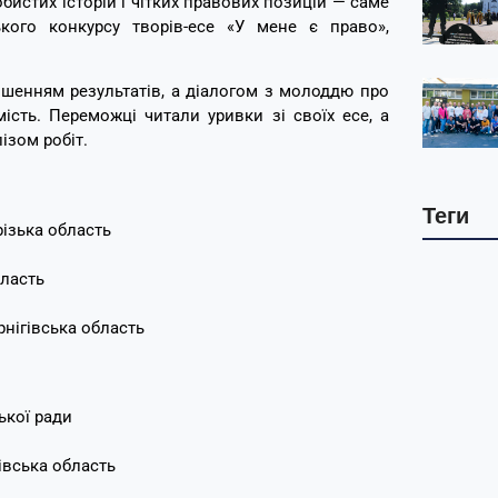
собистих історій і чітких правових позицій — саме
ького конкурсу творів-есе «У мене є право»,
шенням результатів, а діалогом з молоддю про
ість. Переможці читали уривки зі своїх есе, а
ізом робіт.
Теги
ізька область
бласть
нігівська область
ької ради
івська область