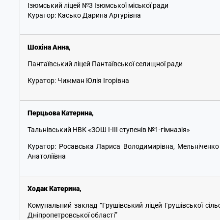
Ізюмський ліцей №3 Ізюмської міської ради
Куратор: Касько Дарина Артурівна
Шохіна Анна
,
Пантаївський ліцей Пантаївської селищної ради
Куратор: Чижман Юлія Ігорівна
Перцьова Катерина
,
Тальнівський НВК «ЗОШ І-ІІІ ступенів №1-гімназія»
Куратор: Росавська Лариса Володимирівна, Мельніченк
Анатоліївна
Ходак Катерина
,
Комунальний заклад “Грушівський ліцей Грушівської сіль
Дніпропетровської області”