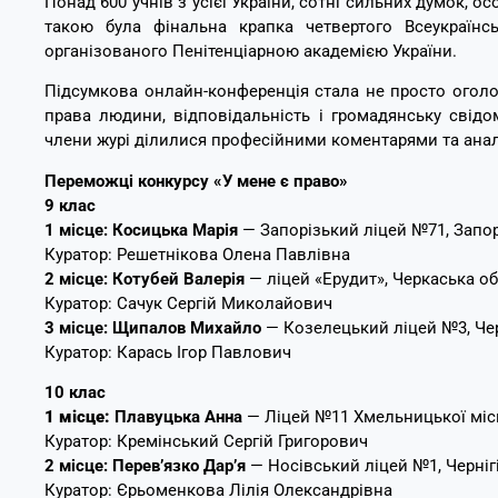
Понад 600 учнів з усієї України, сотні сильних думок, о
такою була фінальна крапка четвертого Всеукраїнс
організованого Пенітенціарною академією України.
Підсумкова онлайн-конференція стала не просто оголо
права людини, відповідальність і громадянську свідом
члени журі ділилися професійними коментарями та анал
Переможці конкурсу «У мене є право»
9 клас
1 місце: Косицька Марія
— Запорізький ліцей №71, Запор
Куратор: Решетнікова Олена Павлівна
2 місце:
Котубей Валерія
— ліцей «Ерудит», Черкаська о
Куратор: Сачук Сергій Миколайович
3 місце:
Щипалов Михайло
— Козелецький ліцей №3, Чер
Куратор: Карась Ігор Павлович
10 клас
1 місце:
Плавуцька Анна
— Ліцей №11 Хмельницької міс
Куратор: Кремінський Сергій Григорович
2 місце:
Перев’язко Дар’я
— Носівський ліцей №1, Черніг
Куратор: Єрьоменкова Лілія Олександрівна