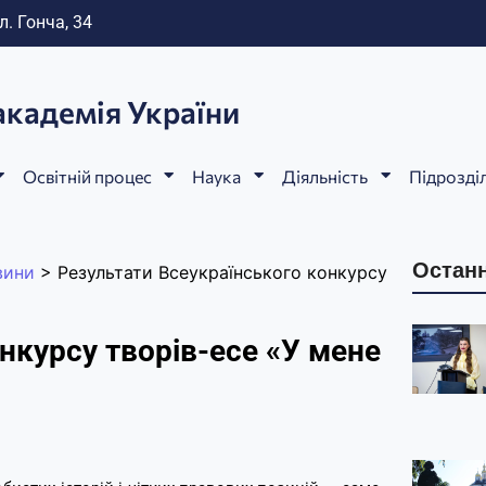
л. Гонча, 34
академія України
Освітній процес
Наука
Діяльність
Підрозді
Останн
вини
>
Результати Всеукраїнського конкурсу
нкурсу творів-есе «У мене