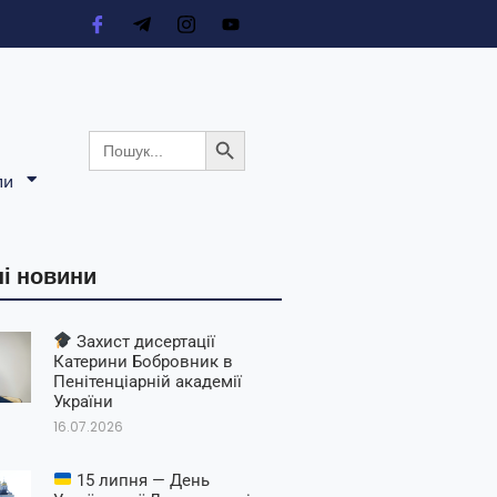
Search Button
Search
for:
ли
і новини
Захист дисертації
Катерини Бобровник в
Пенітенціарній академії
України
16.07.2026
15 липня — День