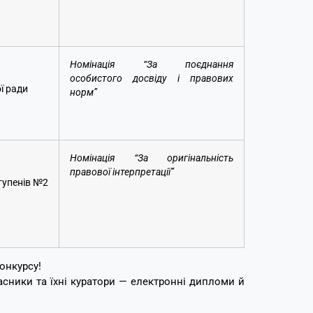
Номінація “За поєднання
особистого досвіду і правових
ї ради
норм
”
Номінація “За оригінальність
правової інтерпретації”
ступенів №2
онкурсу!
асники та їхні куратори — електронні дипломи й