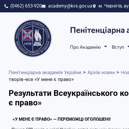
(0462) 653-920
academy@kvs.gov.ua
м. Чернігів, ву
Пенітенціарна 
Про Академію
Вступ
Пенітенціарна академія України
>
Архів новин
>
Но
творів-есе «У мене є право»
Результати Всеукраїнського ко
є право»
«У МЕНЕ Є ПРАВО» — ПЕРЕМОЖЦІ ОГОЛОШЕНІ!