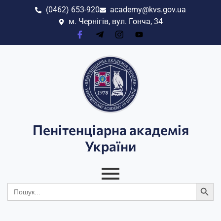
(0462) 653-920
academy@kvs.gov.ua
м. Чернігів, вул. Гонча, 34
Пенітенціарна академія
України
Search
Search
for: