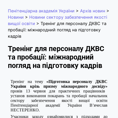
Пенітенціарна академія України
>
Архів новин
>
Новини
>
Новини сектору забезпечення якості
вищої освіти
>
Тренінг для персоналу ДКВС та
пробації: міжнародний погляд на підготовку
кадрів
Тренінг для персоналу ДКВС
та пробації: міжнародний
погляд на підготовку кадрів
Т
ренінг на тему
«Підготовка персоналу ДКВС
України крізь призму міжнародного досвіду»
п
ровів
13 червня
для практичних працівників
установ виконання покарань та пробації
н
ачальник
сектору забезпечення якості вищої освіти
Пенітенціарної академії України
В’ячеслав
НЕСТЕРЕНКО
.
Учасники заходу ознайоми
л
ися з підходами до