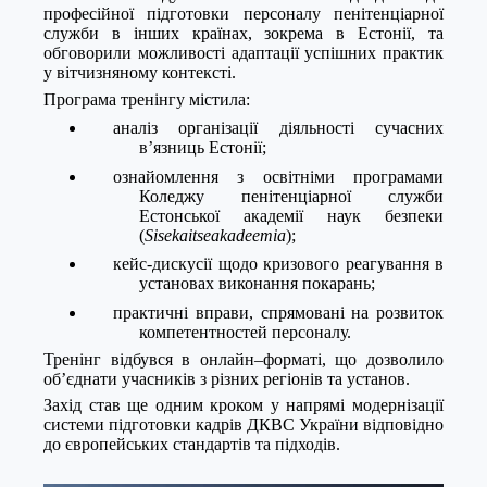
професійної підготовки персоналу пенітенціарної
служби в інших країнах, зокрема в Естонії, та
обговори
л
и можливості адаптації успішних практик
у вітчизняному контексті.
Програма тренінгу
місти
ла:
аналіз організації діяльності сучасних
в’язниць Естонії;
ознайомлення з освітніми програмами
Коледжу пенітенціарної служби
Естонської академії наук безпеки
(
Sisekaitseakadeemia
);
кейс-дискусії щодо кризового реагування в
установах виконання покарань;
практичні вправи, спрямовані на розвиток
компетентностей персоналу.
Тренінг
відбувся
в
онлайн
–
форматі,
що дозволило
об’єднати учасників з різних регіонів та установ.
Захід став ще одним кроком у напрям
і
модернізації
системи підготовки кадрів ДКВС України відповідно
до європейських стандартів та підходів.