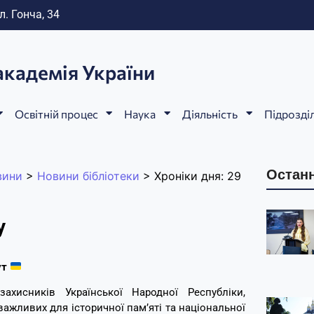
л. Гонча, 34
академія України
Освітній процес
Наука
Діяльність
Підрозді
Останн
вини
>
Новини бібліотеки
>
Хроніки дня: 29
у
ут
ахисників Української Народної Республіки,
важливих для історичної пам’яті та національної