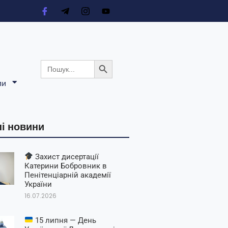
Search Button
Search
for:
ли
і новини
Захист дисертації
Катерини Бобровник в
Пенітенціарній академії
України
16.07.2026
15 липня — День