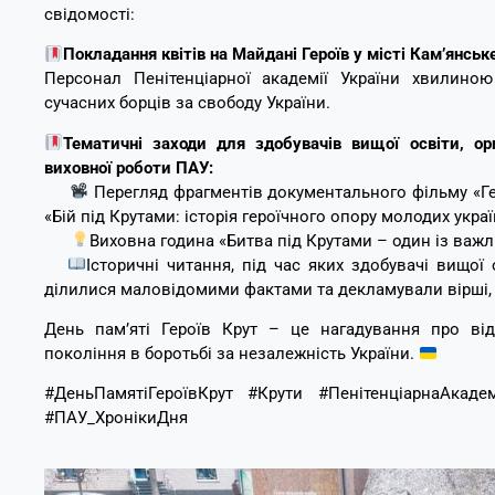
свідомості:
Покладання квітів на Майдані Героїв у місті Кам’янськ
Персонал Пенітенціарної академії України хвилино
сучасних борців за свободу України.
Тематичні заходи для здобувачів вищої освіти, орг
виховної роботи ПАУ:
Перегляд фрагментів документального фільму «Гер
«Бій під Крутами: історія героїчного опору молодих україн
Виховна година «Битва під Крутами – один із важли
Історичні читання, під час яких здобувачі вищої 
ділилися маловідомими фактами та декламували вірші, щ
День пам’яті Героїв Крут – це нагадування про ві
покоління в боротьбі за незалежність України.
#ДеньПамятіГероївКрут #Крути #ПенітенціарнаАкадемі
#ПАУ_ХронікиДня