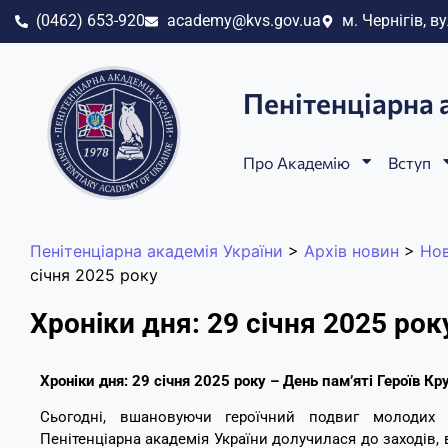
(0462) 653-920
academy@kvs.gov.ua
м. Чернігів, ву
Пенітенціарна 
Про Академію
Вступ
Пенітенціарна академія України
>
Архів новин
>
Но
січня 2025 року
Хроніки дня: 29 січня 2025 рок
Хроніки дня: 29 січня 2025 року – День пам’яті Героїв Кр
Сьогодні, вшановуючи героїчний подвиг молодих з
Пенітенціарна академія України долучилася до заходів, 