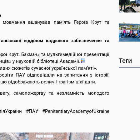
е
ю мовчання вшанував пам’ять Героїв Крут та
анізовані відділом кадрового забезпечення та
ої Крут. Бахмач» та мультимедійної презентації
Теги
ців» у науковій бібліотеці Академії.
вих сюжетів сучасної української пам’яті».
освіти ПАУ відповідали на запитання з історії,
о відображають велич і трагізм цієї дати.
двагу, самопожертву та незламність молодого
яУкраїни #ПАУ #PenitentiaryAcademyofUkraine