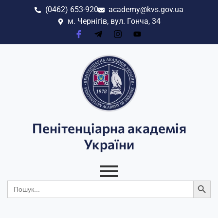
(0462) 653-920
academy@kvs.gov.ua
м. Чернігів, вул. Гонча, 34
Пенітенціарна академія
України
Search
Search
for: