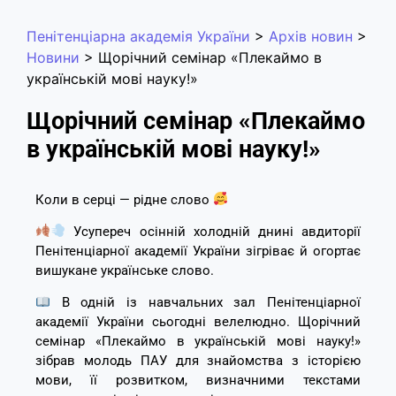
Пенітенціарна академія України
>
Архів новин
>
Новини
>
Щорічний семінар «Плекаймо в
українській мові науку!»
Щорічний семінар «Плекаймо
в українській мові науку!»
Коли в серці — рідне слово
Усупереч осінній холодній днині авдиторії
Пенітенціарної академії України зігріває й огортає
вишукане українське слово.
В одній із навчальних зал Пенітенціарної
академії України сьогодні велелюдно. Щорічний
семінар «Плекаймо в українській мові науку!»
зібрав молодь ПАУ для знайомства з історією
мови, її розвитком, визначними текстами