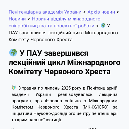
Пенітенціарна академія України
>
Архів новин
>
Новини
>
Новини відділу міжнародного
співробітництва та проєктної роботи
>
У
ПАУ завершився лекційний цикл Міжнародного
Комітету Червоного Хреста
У ПАУ завершився
лекційний цикл Міжнародного
Комітету Червоного Хреста
З травня по липень 2025 року в Пенітенціарній
академії України реалізовувалась лекційна
програма, організована спільно з Міжнародним
Комітетом Червоного Хреста (МКЧХ/ICRC) за
ініціативи Науково-дослідного центру пенітенціарії
та кримінальної юстиції.