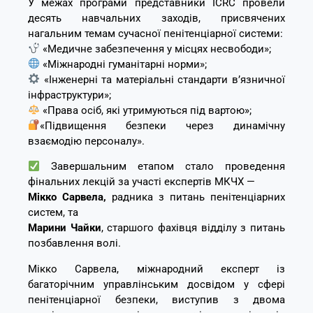
У межах програми представники ICRC провели
десять навчальних заходів, присвячених
нагальним темам сучасної пенітенціарної системи:
«Медичне забезпечення у місцях несвободи»;
«Міжнародні гуманітарні норми»;
«Інженерні та матеріальні стандарти в’язничної
інфраструктури»;
«Права осіб, які утримуються під вартою»;
«Підвищення безпеки через динамічну
взаємодію персоналу».
Завершальним етапом стало проведення
фінальних лекцій за участі експертів МКЧХ —
Мікко Сарвела,
радника з питань пенітенціарних
систем, та
Марини Чайки
, старшого фахівця відділу з питань
позбавлення волі.
Мікко Сарвела, міжнародний експерт із
багаторічним управлінським досвідом у сфері
пенітенціарної безпеки, виступив з двома