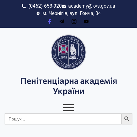
(0462) 653-920
academy@kvs.gov.ua
м. Чернігів, вул. Гонча, 34
Пенітенціарна академія
України
Search
Search
for: