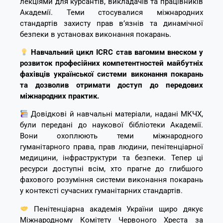
лекціями для курсантів, викладачів та працівників
Академії. Теми стосувалися міжнародних
стандартів захисту прав в’язнів та динамічної
безпеки в установах виконання покарань.
Навчальний цикл ICRC став вагомим внеском у
розвиток професійних компетентностей майбутніх
фахівців української системи виконання покарань
та дозволив отримати доступ до передових
міжнародних практик.
Довідкові й навчальні матеріали, надані МКЧХ,
були передані до наукової бібліотеки Академії.
Вони охоплюють теми міжнародного
гуманітарного права, прав людини, пенітенціарної
медицини, інфраструктури та безпеки. Тепер ці
ресурси доступні всім, хто прагне до глибшого
фахового розуміння системи виконання покарань
у контексті сучасних гуманітарних стандартів.
Пенітенціарна академія України щиро дякує
Міжнародному Комітету Червоного Хреста за