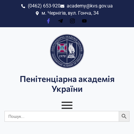
(0462) 653-920
academy@kvs.gov.ua
м. Чернігів, вул. Гонча, 34
Пенітенціарна академія
України
Search
Search
for: