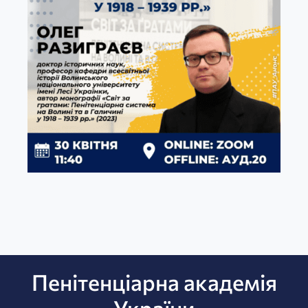
Пенітенціарна академія
України