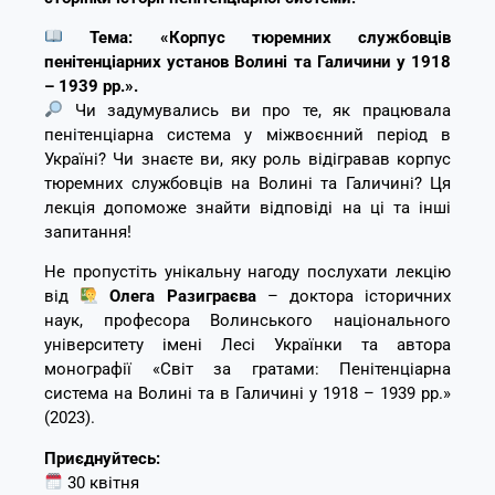
Тема: «Корпус тюремних службовців
пенітенціарних установ Волині та Галичини у 1918
– 1939 рр.».
Чи задумувались ви про те, як працювала
пенітенціарна система у міжвоєнний період в
Україні? Чи знаєте ви, яку роль відігравав корпус
тюремних службовців на Волині та Галичині? Ця
лекція допоможе знайти відповіді на ці та інші
запитання!
Не пропустіть унікальну нагоду послухати лекцію
від
Олега Разиграєва
– доктора історичних
наук, професора Волинського національного
університету імені Лесі Українки та автора
монографії «Світ за гратами: Пенітенціарна
система на Волині та в Галичині у 1918 – 1939 рр.»
(2023).
Приєднуйтесь:
30 квітня