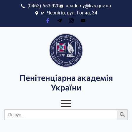
(0462) 653-920
academy@kvs.gov.ua
м. Чернігів, вул. Гонча, 34
Пенітенціарна академія
України
Search
Search
for: