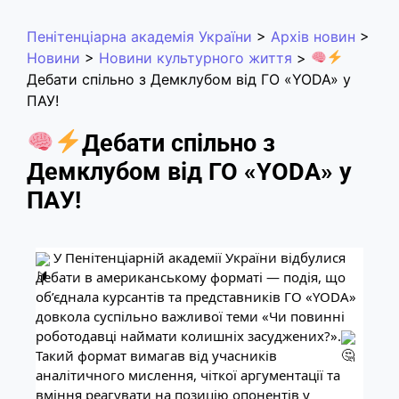
Пенітенціарна академія України
>
Архів новин
>
Новини
>
Новини культурного життя
>
Дебати спільно з Демклубом від ГО «YODA» у
ПАУ!
Дебати спільно з
Демклубом від ГО «YODA» у
ПАУ!
У Пенітенціарній академії України відбулися
дебати в американському форматі — подія, що
об’єднала курсантів та представників ГО «YODA»
довкола суспільно важливої теми «Чи повинні
роботодавці наймати колишніх засуджених?».
Такий формат вимагав від учасників
аналітичного мислення, чіткої аргументації та
вміння реагувати на позицію опонентів у