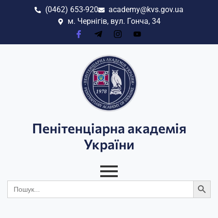
(0462) 653-920
academy@kvs.gov.ua
м. Чернігів, вул. Гонча, 34
Пенітенціарна академія
України
Search
Search
for: