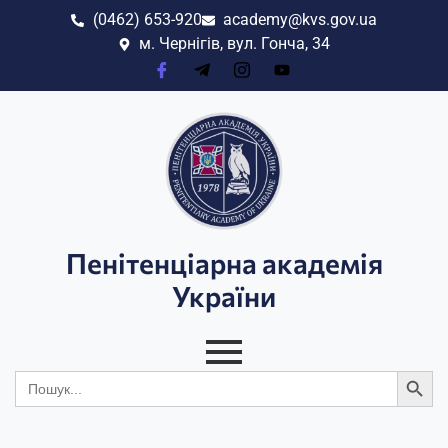
(0462) 653-920
academy@kvs.gov.ua
м. Чернігів, вул. Гонча, 34
Пенітенціарна академія
України
Search
Search
for: