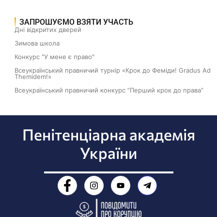
ЗАПРОШУЄМО ВЗЯТИ УЧАСТЬ
Дні відкритих дверей
Зимова школа
Конкурс "У мене є право"
Всеукраїнський правничий турнір «Крок до Феміди! Gradus Ad
Themidem!»
Всеукраїнський правничий конкурс “Перший крок до права”
Пенітенціарна академія
України