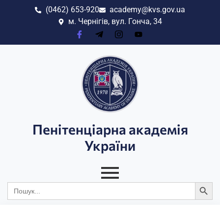
(0462) 653-920
academy@kvs.gov.ua
м. Чернігів, вул. Гонча, 34
Пенітенціарна академія
України
Search
Search
for: