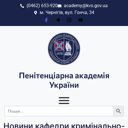
(0462) 653-920
academy@kvs.gov.ua
м. Чернігів, вул. Гонча, 34
Пенітенціарна академія
України
Search
Search
for:
Новини кафедри кримінально-