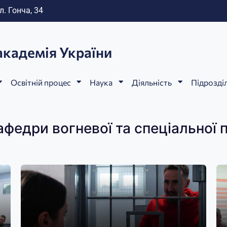
л. Гонча, 34
академія України
Освітній процес
Наука
Діяльність
Підрозді
федри вогневої та спеціальної 