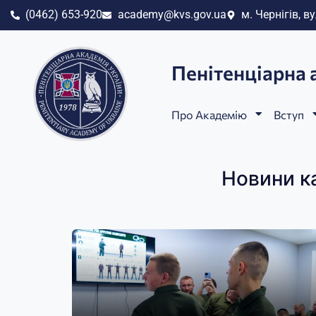
(0462) 653-920
academy@kvs.gov.ua
м. Чернігів, ву
Пенітенціарна 
Про Академію
Вступ
Новини ка