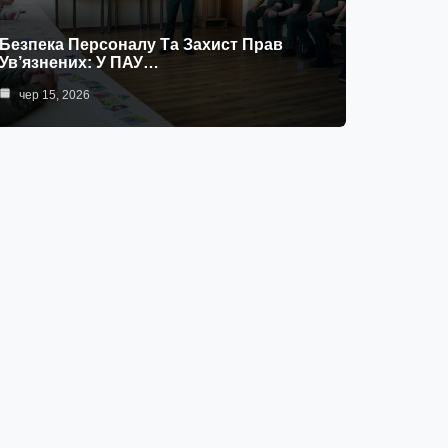
Безпека Персоналу Та Захист Прав
Ув’язнених: У ПАУ…
чер 15, 2026