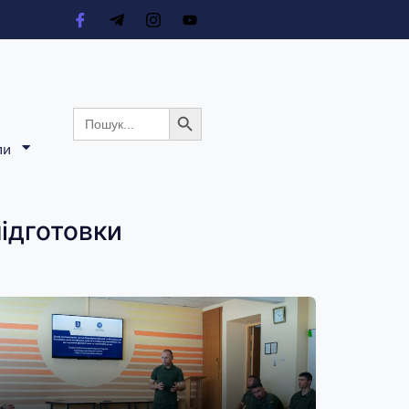
Search Button
Search
for:
ли
підготовки