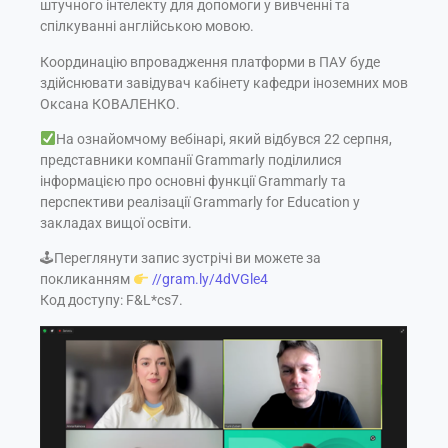
штучного інтелекту для допомоги у вивченні та
спілкуванні англійською мовою.
Координацію впровадження платформи в ПАУ буде
здійснювати завідувач кабінету кафедри іноземних мов
Оксана КОВАЛЕНКО.
На ознайомчому вебінарі, який відбувся 22 серпня,
представники компанії Grammarly поділилися
інформацією про основні функції Grammarly та
перспективи реалізації Grammarly for Education у
закладах вищої освіти.
🕹Переглянути запис зустрічі ви можете за
покликанням
//gram.ly/4dVGle4
Код доступу: F&L*cs7.