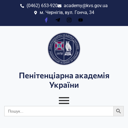
(0462) 653-920
academy@kvs.gov.ua
м. Чернігів, вул. Гонча, 34
Пенітенціарна академія
України
Search
Search
for: