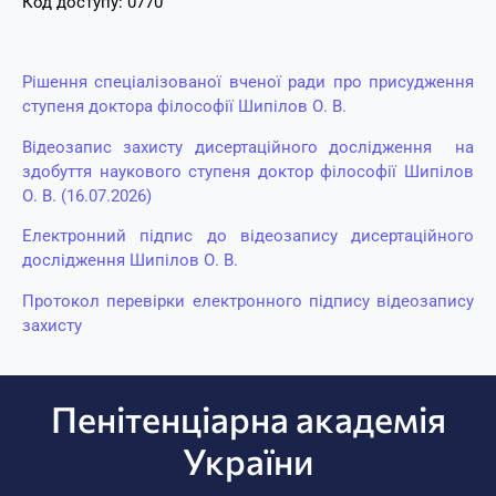
Код доступу: 0770
Рішення спеціалізованої вченої ради про присудження
ступеня доктора філософії Шипілов О. В.
Відеозапис захисту дисертаційного дослідження на
здобуття наукового ступеня доктор філософії Шипілов
О. В. (16.07.2026)
Електронний підпис до відеозапису дисертаційного
дослідження Шипілов О. В.
Протокол перевірки електронного підпису відеозапису
захисту
Пенітенціарна академія
України