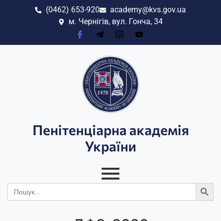
(0462) 653-920
academy@kvs.gov.ua
м. Чернігів, вул. Гонча, 34
Пенітенціарна академія
України
Search
Search
for: