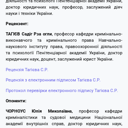
діяльності та психології Пенітенціарної академії України,
доктор юридичних наук, професор, заслужен
ий
діяч
науки і техніки України
.
Рецензент:
ТАГІЄВ Садіг Рза огли
, професор кафедри кримінально-
виконавчого та кримінального права Навчально-
наукового інституту права, правоохоронної діяльності
та психології Пенітенціарної академії України, доктор
юридичних наук, доцент, заслужений юрист України.
Рецензія Тагієва С.Р.
Рецензія з електронним підписом Тагієва С.Р.
Протокол перевірки електронного підпису Тагієва С.Р.
Опоненти:
ЧОРНОУС Юлія Миколаївна,
професор кафедри
криміналістики та судової медицини Національної
академії внутрішніх справ, доктор юридичних наук,