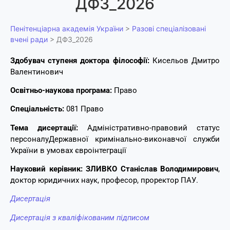
ДФ3_2026
Пенітенціарна академія України
>
Разові спеціалізовані
вчені ради
>
ДФ3_2026
Здобувач ступеня доктора філософії:
Кисельов Дмитро
Валентинович
Освітньо-наукова програма:
Право
Спеціальність:
081 Право
Тема дисертації:
Адміністративно-правовий статус
персоналуДержавної кримінально-виконавчої служби
України в умовах євроінтеграції
Науковий керівник:
ЗЛИВКО Станіслав Володимирович
,
доктор юридичних наук, професор, проректор ПАУ.
Дисертація
Дисертація з кваліфікованим підписом