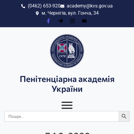
(0462) 653-920
academy@kvs.gov.ua
м. Чернігів, вул. Гонча, 34
Пенітенціарна академія
України
Search
Search
for: