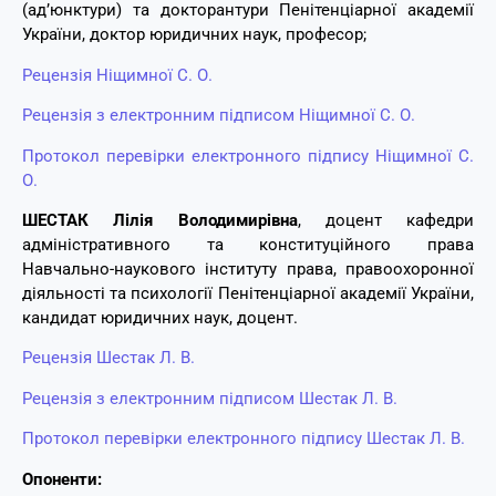
(ад’юнктури) та докторантури Пенітенціарної академії
України, доктор юридичних наук, професор;
Рецензія Ніщимної С. О.
Рецензія з електронним підписом Ніщимної С. О.
Протокол перевірки електронного підпису Ніщимної С.
О.
ШЕСТАК
Лілі
я
Володимирівн
а
,
доцент кафедри
адміністративного та конституційного права
Навчально-наукового інституту права, правоохоронної
діяльності та психології
Пенітенціарної академії України,
кандидат юридичних наук, доцент.
Рецензія Шестак Л. В.
Рецензія з електронним підписом Шестак Л. В.
Протокол перевірки електронного підпису Шестак Л. В.
Опоненти: