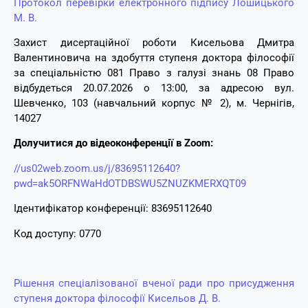
Протокол перевірки електронного підпису Лошицького
М. В.
Захист дисертаційної роботи Кисельова Дмитра
Валентиновича на здобуття ступеня доктора філософії
за спеціальністю 081 Право з галузі знань 08 Право
відбудеться 20.07.2026 о 13:00, за адресою вул.
Шевченко, 103 (навчальний корпус № 2), м. Чернігів,
14027
Долучитися до відеоконференції в Zoom:
//us02web.zoom.us/j/83695112640?
pwd=ak5ORFNWaHdOTDBSWU5ZNUZKMERXQT09
Ідентифікатор конференції: 83695112640
Код доступу: 0770
Рішення спеціалізованої вченої ради про присудження
ступеня доктора філософії Кисельов Д. В.