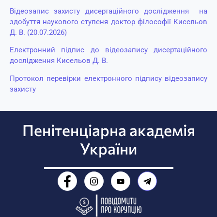
Відеозапис захисту дисертаційного дослідження на
здобуття наукового ступеня доктор філософії Кисельов
Д. В. (20.07.2026)
Електронний підпис до відеозапису дисертаційного
дослідження Кисельов Д. В.
Протокол перевірки електронного підпису відеозапису
захисту
Пенітенціарна академія
України