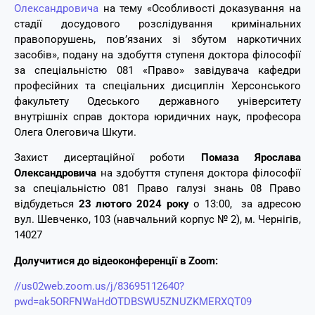
Олександровича
на тему «Особливості доказування на
стадії досудового розслідування кримінальних
правопорушень, пов’язаних зі збутом наркотичних
засобів», подану на здобуття ступеня доктора філософії
за спеціальністю 081 «Право» завідувача кафедри
професійних та спеціальних дисциплін Херсонського
факультету Одеського державного університету
внутрішніх справ доктора юридичних наук, професора
Олега Олеговича Шкути.
Захист дисертаційної роботи
Помаза Ярослава
Олександровича
на здобуття ступеня доктора філософії
за спеціальністю 081 Право галузі знань 08 Право
відбудеться
23 лютого 2024 року
о 13:00, за адресою
вул. Шевченко, 103 (навчальний корпус № 2), м. Чернігів,
14027
Долучитися до відеоконференції в Zoom:
//us02web.zoom.us/j/83695112640?
pwd=ak5ORFNWaHdOTDBSWU5ZNUZKMERXQT09