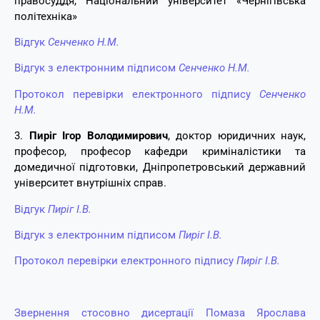
правосуддя, Національний університет «Чернігівська
політехніка»
Відгук
Сенченко Н.М.
Відгук з електронним підписом
Сенченко Н.М.
Протокол перевірки електронного підпису
Сенченко
Н.М.
3.
Пиріг Ігор Володимирович
, доктор юридичних наук,
професор, професор кафедри криміналістики та
домедичної підготовки, Дніпропетровський державний
університет внутрішніх справ.
Відгук
Пиріг І.В.
Відгук з електронним підписом
Пиріг І.В.
Протокол перевірки електронного підпису
Пиріг І.В.
Звернення стосовно дисертації Помаза Ярослава