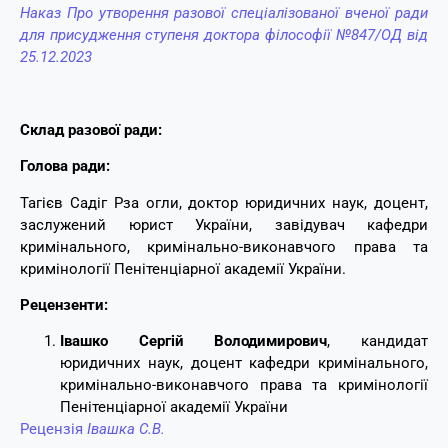
Наказ Про утворення разової спеціалізованої вченої ради
для присудження ступеня доктора філософії №847/ОД від
25.12.2023
Склад разової ради:
Голова ради:
Тагієв Садіг Рза огли, доктор юридичних наук, доцент,
заслужений юрист України, завідувач кафедри
кримінального, кримінально-виконавчого права та
кримінології Пенітенціарної академії України.
Рецензенти:
Івашко Сергій Володимирович
, кандидат
юридичних наук, доцент кафедри кримінального,
кримінально-виконавчого права та кримінології
Пенітенціарної академії України
Рецензія
Івашка С.В.