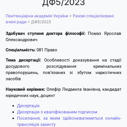
ДФ5/2023
Пенітенціарна академія України
>
Разові спеціалізовані
вчені ради
>
ДФ5/2023
Здобувач ступеня доктора філософії:
Помаз Ярослав
Олександрович
Спеціальність:
081 Право
Тема дисертації:
Особливості доказування на стадії
досудового розслідування кримінальних
правопорушень, пов’язаних зі збутом наркотичних
засобів
Науковий керівник:
Олефір Людмила Іванівна, кандидат
юридичних наук, доцент
Дисертація
Дисертація з кваліфікованим підписом
Посилання, за яким здійснюватиметься онлайн-
трансляція захисту