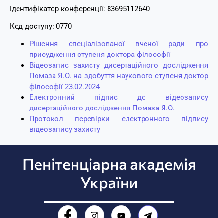
Ідентифікатор конференції: 83695112640
Код доступу: 0770
Рішення спеціалізованої вченої ради про
присудження ступеня доктора філософії
Відеозапис захисту дисертаційного дослідження
Помаза Я.О. на здобуття наукового ступеня доктор
філософії 23.02.2024
Електронний підпис до відеозапису
дисертаційного дослідження Помаза Я.О.
Протокол перевірки електронного підпису
відеозапису захисту
Пенітенціарна академія
України