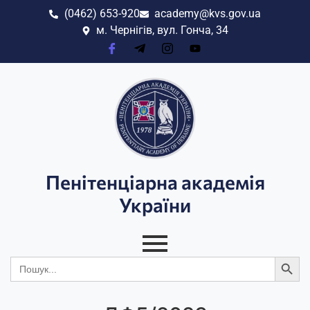
(0462) 653-920
academy@kvs.gov.ua
м. Чернігів, вул. Гонча, 34
Пенітенціарна академія
України
Search
Search
for: