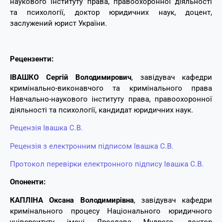
наукового інституту права, правоохоронної діяльності
та психології
,
доктор юридичних наук, доцент,
заслужен
ий
юрист України.
Рецензенти:
ІВАШКО Сергій Володимирович
, завідувач кафедри
кримінально-виконавчого та кримінального права
Навчально-наукового інституту права, правоохоронної
діяльності та психології, кандидат юридичних наук.
Рецензія Івашка С.В.
Рецензія з електронним підписом Івашка С.В.
Протокол перевірки електронного підпису Івашка С.В.
Опоненти:
КАПЛІНА Оксана Володимирівна
, завідувач кафедри
кримінального процесу Національного юридичного
університуту імені Ярослава Мудрого, доктор