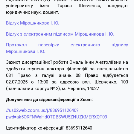
університету імені Тараса Шевченка, кандидат
юридичних наук, доцент.
Відгук Мірошникова І. Ю.
Відгук з електронним підписом Мірошникова І. Ю.
Протокол перевірки електронного підпису
Мірошникова І. Ю.
Захист дисертаційної роботи Смаль Інни Анатоліївни на
здобуття ступеня доктора філософії за спеціальністю
081 Право з галузі знань 08 Право відбудеться
02.07.2025 о 13:00 за адресою вул. Шевченко, 103
(навчальний корпус № 2), м. Чернігів, 14027
Долучитися до відеоконференції в Zoom:
//us02web.zoom.us/j/83695112640?
pwd=ak5ORFNWaHdOTDBSWU5ZNUZKMERXQT09
Ідентифікатор конференції: 83695112640