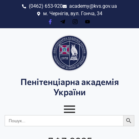
(0462) 653-920
academy@kvs.gov.ua
м. Чернігів, вул. Гонча, 34
Пенітенціарна академія
України
Search
Search
for: