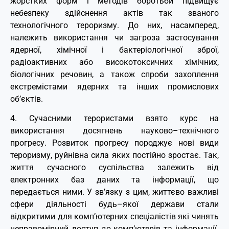
жорстких форм і методів боротьби підвищує
небезпеку здійснення актів так званого
технологічного тероризму. До них, насамперед,
належить використання чи загроза застосування
ядерної, хімічної і бактеріологічної зброї,
радіоактивних або високотоксичних хімічних,
біологічних речовин, а також спроби захоплення
екстремістами ядерних та інших промислових
об’єктів.
4. Сучасними терористами взято курс на
використання досягнень науково–технічного
прогресу. Розвиток прогресу породжує нові види
тероризму, руйнівна сила яких постійно зростає. Так,
життя сучасного суспільства залежить від
електронних баз даних та інформації, що
передається ними. У зв’язку з цим, життєво важливі
сфери діяльності будь–якої держави стали
відкритими для комп’ютерних спеціалістів які чинять
неправомірний доступ до комп’ютерів та інформації.