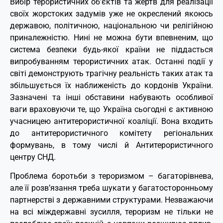
Вибір терористичних об’єктів та жертв для реалізації
своїх жорстоких задумів уже не окреслений якоюсь
державою, політичною, національною чи релігійною
приналежністю. Нині не можна бути впевненим, що
система безпеки будь-якої країни не піддасться
випробуванням терористичних атак. Останні події у
світі демонструють трагічну реальність таких атак та
збільшується їх наближеність до кордонів України.
Зазначені та інші обставини набувають особливої
ваги враховуючи те, що Україна сьогодні є активною
учасницею антитерористичної коаліції. Вона входить
до антитерористичного комітету регіональних
формувань, в тому числі й Антитерористичного
центру СНД.
Проблема боротьби з тероризмом – багаторівнева,
але її розв’язання треба шукати у багатосторонньому
партнерстві з державними структурами. Незважаючи
на всі міждержавні зусилля, тероризм не тільки не