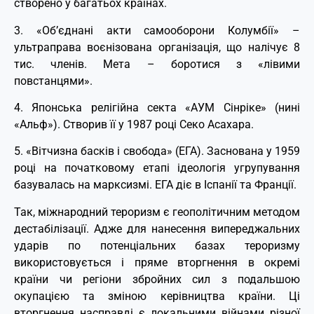
створено у багатьох країнах.
3. «Об’єднані акти самооборони Колумбії» –
ультраправа воєнізована організація, що налічує 8
тис. членів. Мета – боротися з «лівими
повстанцями».
4. Японська релігійна секта «АУМ Сінріке» (нині
«Альф»). Створив її у 1987 році Секо Асахара.
5. «Вітчизна басків і свобода» (ЕГА). Заснована у 1959
році на початковому етапі ідеологія угрупування
базувалась на марксизмі. ЕГА діє в Іспанії та Франції.
Так, міжнародний тероризм є геополітичним методом
дестабілізації. Адже для нанесення випереджальних
ударів по потенціальних базах тероризму
використовується і пряме вторгнення в окремі
країни чи регіони збройних сил з подальшою
окупацією та зміною керівництва країни. Ці
вторгнення насправді є локальними війнами різної