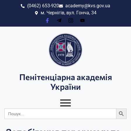
(0462) 653-920
academy@kvs.gov.ua
м. Чернігів, вул. Гонча, 34
Пенітенціарна академія
України
Search
Search
for: