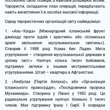
послаблює своїх позицій, а навпаки розширює вплив.
Терористи, складаючи план операцій, передбачають
навіть висвітлення її в засобах масової інформації.
Серед терористичних організацій світу найвідоміші:
1. «Аль–Каіда» (Міжнародний ісламський фронт
джихаду проти іудеїв і християн» або «Ісламська
армія звільнення мусульманських святинь»).
Створив її 1988 році Усама бен Ладен. Мета
угрупування – створення мусульманської держави в
цілому світі.» Налічує кілька тисяч бойовиків,
підтримує зв’язки з іншими екстремістськими
угрупуваннями. Штаб – квартира в Афганістані.
2. «Хезбулах (Партія Аллаха)», або «Організація
ісламського правосуддя», «Послідовники пророка
Мухаммеда». Створена у Лівані у 1982 році. Це
радикальне угрупування налічує близько 3 тисяч
членів. Має підтримку Ірану і Сирії. Її осередки