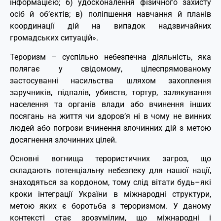
інформацією; б) удосконалення фізичного захисту
осіб й об’єктів; в) поліпшення навчання й планів
координації дій на випадок надзвичайних
громадських ситуацій».
Тероризм – суспільно небезпечна діяльність, яка
полягає у свідомому, цілеспрямованому
застосуванні насильства шляхом захоплення
заручників, підпалів, убивств, тортур, залякування
населення та органів влади або вчинення інших
посягань на життя чи здоров’я ні в чому не винних
людей або погрози вчинення злочинних дій з метою
досягнення злочинних цілей.
Основні вогнища терористичних загроз, що
складають потенціальну небезпеку для нашої нації,
знаходяться за кордоном, тому слід вітати будь–які
кроки інтеграції України в міжнародні структури,
метою яких є боротьба з тероризмом. У даному
контексті стає зрозумілим, що міжнародні і